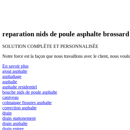
reparation nids de poule asphalte brossard
SOLUTION COMPLÈTE ET
PERSONNALISÉE
Notre force est la façon que nous travaillons avec le client, nous voulo
En savoir plus
ajout asphalte
asphaltage
asphalte
asphalte residentiel
bouche nids de poule asphalte
caniveau
colmatage fissures asphalte
correction asphalte
drain
drain stationement
drain asphalte
drain entree