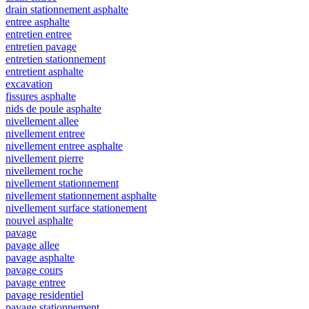
drain stationnement asphalte
entree asphalte
entretien entree
entretien pavage
entretien stationnement
entretient asphalte
excavation
fissures asphalte
nids de poule asphalte
nivellement allee
nivellement entree
nivellement entree asphalte
nivellement pierre
nivellement roche
nivellement stationnement
nivellement stationnement asphalte
nivellement surface stationement
nouvel asphalte
pavage
pavage allee
pavage asphalte
pavage cours
pavage entree
pavage residentiel
pavage stationnement