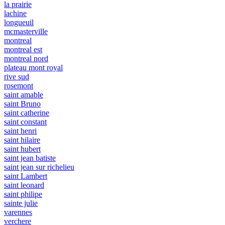
la prairie
lachine
longueuil
mcmasterville
montreal
montreal est
montreal nord
plateau mont royal
rive sud
rosemont
saint amable
saint Bruno
saint catherine
saint constant
saint henri
saint hilaire
saint hubert
saint jean batiste
saint jean sur richelieu
saint Lambert
saint leonard
saint philipe
sainte julie
varennes
verchere