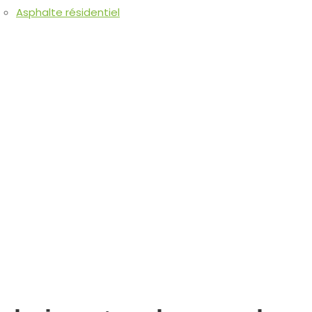
Asphalte résidentiel
Réalisations
Demande de soumission