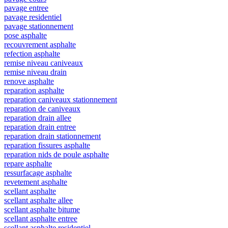
pavage entree
pavage residentiel
pavage stationnement
pose asphalte
recouvrement asphalte
refection asphalte
remise niveau caniveaux
remise niveau drain
renove asphalte
reparation asphalte
reparation caniveaux stationnement
reparation de caniveaux
reparation drain allee
reparation drain entree
reparation drain stationnement
reparation fissures asphalte
reparation nids de poule asphalte
repare asphalte
ressurfacage asphalte
revetement asphalte
scellant asphalte
scellant asphalte allee
scellant asphalte bitume
scellant asphalte entree
scellant asphalte residentiel