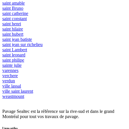
saint amable
saint Bruno
saint catherine
saint constant
saint henri
saint hilaire
saint hubert
saint jean batiste
saint jean sur richelieu
saint Lambert
saint leonard
saint philipe
sainte julie
varennes
verchere
verdun
ville lassal
ville saint laurent
weastmount
Pavage Sealtec est la référence sur la rive-sud et dans le grand
Montréal pour tout vos travaux de pavage.
Liens utiles