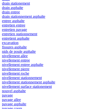
drain stationement
drain asphalte
drain entree
drain stationnement asphalte
entree asphalte
entretien entree
entretien pavage
entretien stationnement
entretient asphalte
excavation
fissures asphalte
nids de poule asphalte
nivellement allee
nivellement entree
nivellement entree asphalte
nivellement pierre
nivellement roche
nivellement stationnement
nivellement stationnement asphalte
nivellement surface stationement
nouvel asphalte
pavage
pavage allee
pavage asphalte
pavage cours