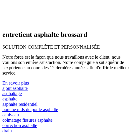
entretient asphalte brossard
SOLUTION COMPLÈTE ET
PERSONNALISÉE
Notre force est la façon que nous travaillons avec le client, nous
voulons son entière satisfaction. Notre compagnie a sut aquérir de
l'expérience au cours des 12 dernières années afin d'offrir le meilleur
service.
En savoir plus
ajout asphalte
asphaltage
asphalte
asphalte residentiel
bouche nids de poule asphalte
caniveau
colmatage fissures asphalte
correction asphalte
drain