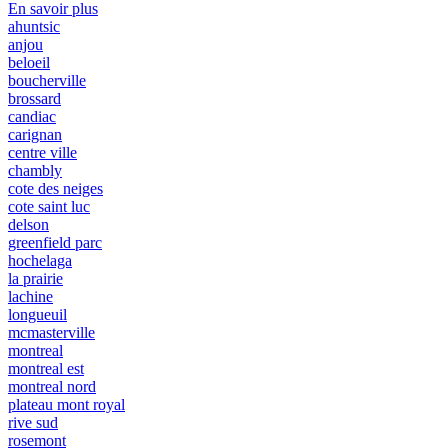
En savoir plus
ahuntsic
anjou
beloeil
boucherville
brossard
candiac
carignan
centre ville
chambly
cote des neiges
cote saint luc
delson
greenfield parc
hochelaga
la prairie
lachine
longueuil
mcmasterville
montreal
montreal est
montreal nord
plateau mont royal
rive sud
rosemont