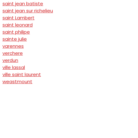
saint jean batiste
saint jean sur richelieu
saint Lambert
saint leonard
saint philipe
sainte julie
varennes
verchere
verdun
ville lassal
ville saint laurent
weastmount
Pavage Sealtec est la référence sur la rive-sud et dans le grand
Montréal pour tout vos travaux de pavage.
LIENS UTILES