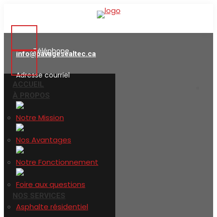
514-746-6000
Téléphone
info@pavagesealtec.ca
Adresse courriel
ACCUEIL
À PROPOS
Notre Mission
Nos Avantages
Notre Fonctionnement
Foire aux questions
NOS SERVICES
Asphalte résidentiel