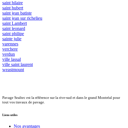
saint hilaire
saint hubert
saint jean batiste
saint jean sur richelieu
saint Lambert
saint leonard
saint philipe
sainte julie
varennes
verchere
verdun
ville lassal
ville saint laurent
weastmount
Pavage Sealtec est la référence sur la rive-sud et dans le grand Montréal pour
tout vos travaux de pavage.
Liens utiles
Nos avantages