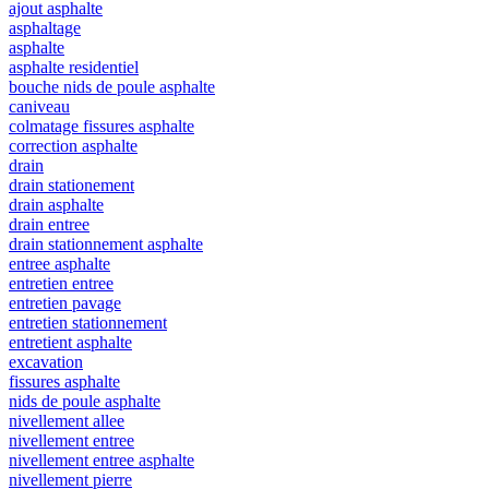
ajout asphalte
asphaltage
asphalte
asphalte residentiel
bouche nids de poule asphalte
caniveau
colmatage fissures asphalte
correction asphalte
drain
drain stationement
drain asphalte
drain entree
drain stationnement asphalte
entree asphalte
entretien entree
entretien pavage
entretien stationnement
entretient asphalte
excavation
fissures asphalte
nids de poule asphalte
nivellement allee
nivellement entree
nivellement entree asphalte
nivellement pierre