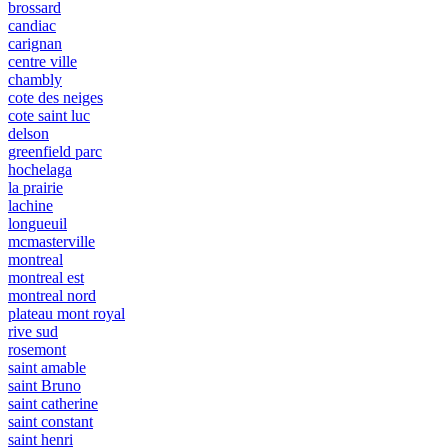
brossard
candiac
carignan
centre ville
chambly
cote des neiges
cote saint luc
delson
greenfield parc
hochelaga
la prairie
lachine
longueuil
mcmasterville
montreal
montreal est
montreal nord
plateau mont royal
rive sud
rosemont
saint amable
saint Bruno
saint catherine
saint constant
saint henri