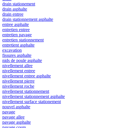
drain stationement
drain asphalte
drain entree
drain stationnement asphalte
entree asphalte
entretien entree
entretien pavage
entretien stationnement
entretient asphalte
excavation
fissures asphalte
nids de poule asphalte
nivellement allee
nivellement entree
nivellement entree asphalte
nivellement pierre
nivellement roche
nivellement stationnement
nivellement stationnement asphalte
nivellement surface stationement
nouvel asphalte
pavage
pavage allee
pavage asphalte
pavage cours