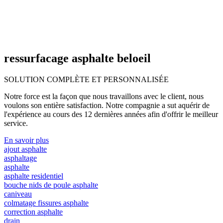
ressurfacage asphalte beloeil
SOLUTION COMPLÈTE ET
PERSONNALISÉE
Notre force est la façon que nous travaillons avec le client, nous
voulons son entière satisfaction. Notre compagnie a sut aquérir de
l'expérience au cours des 12 dernières années afin d'offrir le meilleur
service.
En savoir plus
ajout asphalte
asphaltage
asphalte
asphalte residentiel
bouche nids de poule asphalte
caniveau
colmatage fissures asphalte
correction asphalte
drain