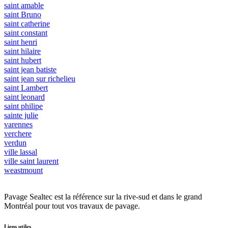
saint amable
saint Bruno
saint catherine
saint constant
saint henri
saint hilaire
saint hubert
saint jean batiste
saint jean sur richelieu
saint Lambert
saint leonard
saint philipe
sainte julie
varennes
verchere
verdun
ville lassal
ville saint laurent
weastmount
Pavage Sealtec est la référence sur la rive-sud et dans le grand
Montréal pour tout vos travaux de pavage.
Liens utiles