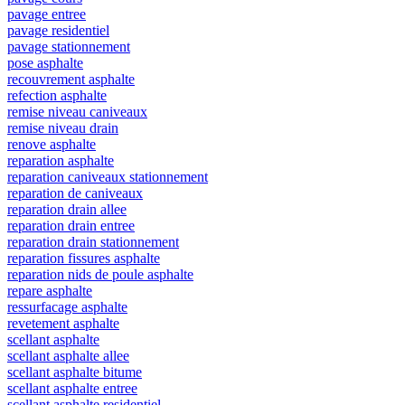
pavage entree
pavage residentiel
pavage stationnement
pose asphalte
recouvrement asphalte
refection asphalte
remise niveau caniveaux
remise niveau drain
renove asphalte
reparation asphalte
reparation caniveaux stationnement
reparation de caniveaux
reparation drain allee
reparation drain entree
reparation drain stationnement
reparation fissures asphalte
reparation nids de poule asphalte
repare asphalte
ressurfacage asphalte
revetement asphalte
scellant asphalte
scellant asphalte allee
scellant asphalte bitume
scellant asphalte entree
scellant asphalte residentiel