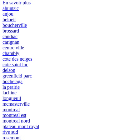
En savoir plus
ahuntsic
anjou
beloeil
boucherville
brossard
candiac
carignan
centre ville
chambly
cote des neiges
cote saint luc
delson
greenfield parc
hochelaga
la prairie
lachine
longueuil
mcmasterville
montreal
montreal est
montreal nord
plateau mont royal
rive sud
rosemont