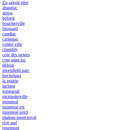
En savoir plus
ahuntsic
anjou
beloeil
boucherville
brossard
candiac
carignan
centre ville
chambly
cote des neiges
cote saint luc
delson
greenfield parc
hochelaga
la prairie
lachine
longueuil
mcmasterville
montreal
montreal est
montreal nord
plateau mont royal
rive sud
rosemont