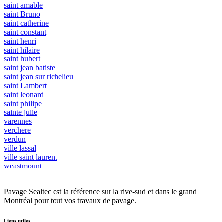
saint amable
saint Bruno
saint catherine
saint constant
saint henri
saint hilaire
saint hubert
saint jean batiste
saint jean sur richelieu
saint Lambert
saint leonard
saint philipe
sainte julie
varennes
verchere
verdun
ville lassal
ville saint laurent
weastmount
Pavage Sealtec est la référence sur la rive-sud et dans le grand
Montréal pour tout vos travaux de pavage.
Liens utiles