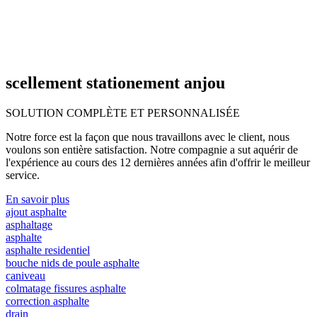
scellement stationement anjou
SOLUTION COMPLÈTE ET
PERSONNALISÉE
Notre force est la façon que nous travaillons avec le client, nous
voulons son entière satisfaction. Notre compagnie a sut aquérir de
l'expérience au cours des 12 dernières années afin d'offrir le meilleur
service.
En savoir plus
ajout asphalte
asphaltage
asphalte
asphalte residentiel
bouche nids de poule asphalte
caniveau
colmatage fissures asphalte
correction asphalte
drain