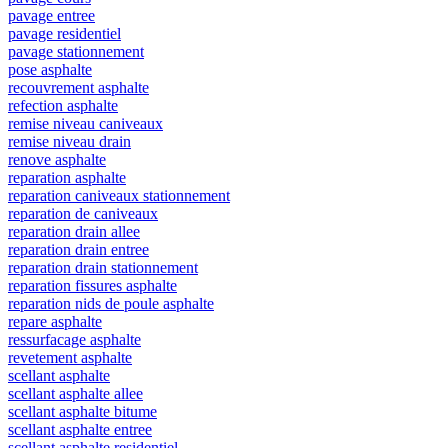
pavage entree
pavage residentiel
pavage stationnement
pose asphalte
recouvrement asphalte
refection asphalte
remise niveau caniveaux
remise niveau drain
renove asphalte
reparation asphalte
reparation caniveaux stationnement
reparation de caniveaux
reparation drain allee
reparation drain entree
reparation drain stationnement
reparation fissures asphalte
reparation nids de poule asphalte
repare asphalte
ressurfacage asphalte
revetement asphalte
scellant asphalte
scellant asphalte allee
scellant asphalte bitume
scellant asphalte entree
scellant asphalte residentiel