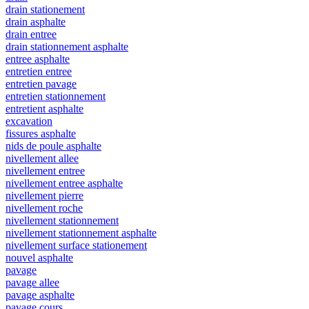
drain stationement
drain asphalte
drain entree
drain stationnement asphalte
entree asphalte
entretien entree
entretien pavage
entretien stationnement
entretient asphalte
excavation
fissures asphalte
nids de poule asphalte
nivellement allee
nivellement entree
nivellement entree asphalte
nivellement pierre
nivellement roche
nivellement stationnement
nivellement stationnement asphalte
nivellement surface stationement
nouvel asphalte
pavage
pavage allee
pavage asphalte
pavage cours