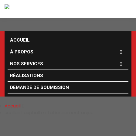
ACCUEIL
À PROPOS
NOS SERVICES
RÉALISATIONS
SCELLANT ASPHALTE
DEMANDE DE SOUMISSION
STATIONNEMENT ANJOU
Accueil
scellant asphalte stationnement anjou