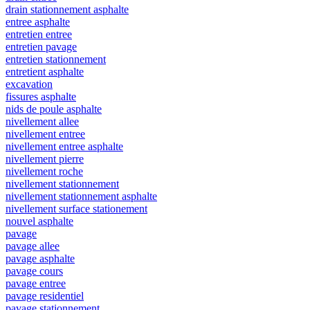
drain stationnement asphalte
entree asphalte
entretien entree
entretien pavage
entretien stationnement
entretient asphalte
excavation
fissures asphalte
nids de poule asphalte
nivellement allee
nivellement entree
nivellement entree asphalte
nivellement pierre
nivellement roche
nivellement stationnement
nivellement stationnement asphalte
nivellement surface stationement
nouvel asphalte
pavage
pavage allee
pavage asphalte
pavage cours
pavage entree
pavage residentiel
pavage stationnement