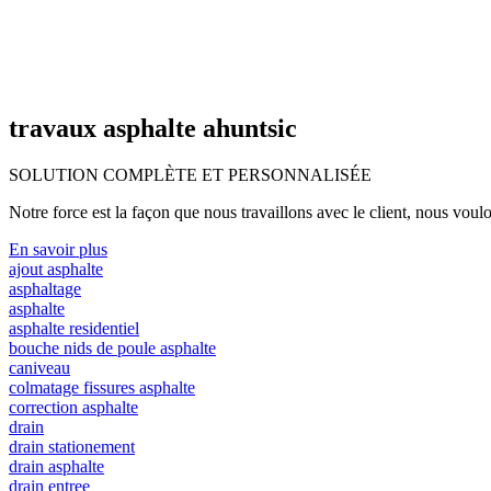
travaux asphalte ahuntsic
SOLUTION COMPLÈTE ET
PERSONNALISÉE
Notre force est la façon que nous travaillons avec le client, nous voulo
En savoir plus
ajout asphalte
asphaltage
asphalte
asphalte residentiel
bouche nids de poule asphalte
caniveau
colmatage fissures asphalte
correction asphalte
drain
drain stationement
drain asphalte
drain entree