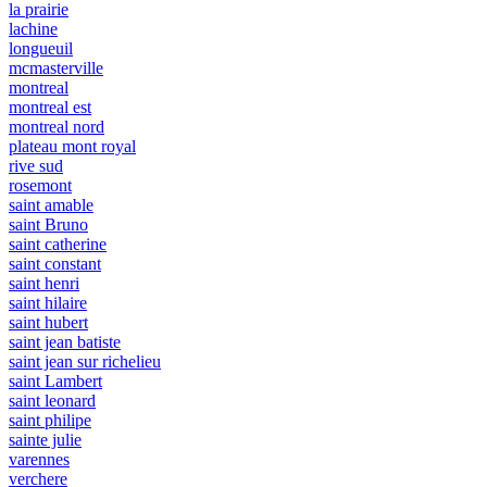
la prairie
lachine
longueuil
mcmasterville
montreal
montreal est
montreal nord
plateau mont royal
rive sud
rosemont
saint amable
saint Bruno
saint catherine
saint constant
saint henri
saint hilaire
saint hubert
saint jean batiste
saint jean sur richelieu
saint Lambert
saint leonard
saint philipe
sainte julie
varennes
verchere