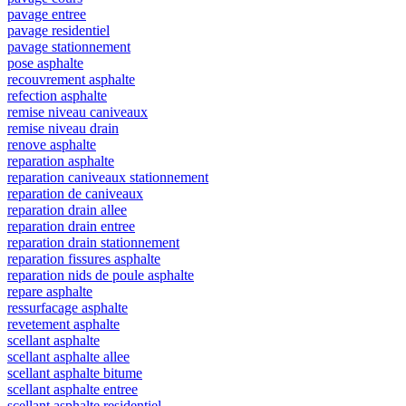
pavage entree
pavage residentiel
pavage stationnement
pose asphalte
recouvrement asphalte
refection asphalte
remise niveau caniveaux
remise niveau drain
renove asphalte
reparation asphalte
reparation caniveaux stationnement
reparation de caniveaux
reparation drain allee
reparation drain entree
reparation drain stationnement
reparation fissures asphalte
reparation nids de poule asphalte
repare asphalte
ressurfacage asphalte
revetement asphalte
scellant asphalte
scellant asphalte allee
scellant asphalte bitume
scellant asphalte entree
scellant asphalte residentiel