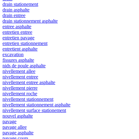
drain stationement
drain asphalte
drain entree
drain stationnement asphalte
entree asphalte
entretien entree
entretien pavage
entretien stationnement
entretient asphalte
excavation
fissures asphalte
nids de poule asphalte
nivellement allee
nivellement entree
nivellement entree asphalte
nivellement pierre
nivellement roche
nivellement stationnement
nivellement stationnement asphalte
nivellement surface stationement
nouvel asphalte
pavage
pavage allee
pavage asphalte
pavage cours