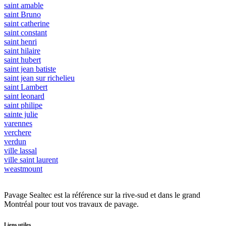
saint amable
saint Bruno
saint catherine
saint constant
saint henri
saint hilaire
saint hubert
saint jean batiste
saint jean sur richelieu
saint Lambert
saint leonard
saint philipe
sainte julie
varennes
verchere
verdun
ville lassal
ville saint laurent
weastmount
Pavage Sealtec est la référence sur la rive-sud et dans le grand
Montréal pour tout vos travaux de pavage.
Liens utiles