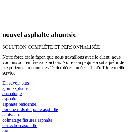
nouvel asphalte ahuntsic
SOLUTION COMPLÈTE ET
PERSONNALISÉE
Notre force est la façon que nous travaillons avec le client, nous
voulons son entière satisfaction. Notre compagnie a sut aquérir de
l'expérience au cours des 12 dernières années afin d'offrir le meilleur
service.
En savoir plus
ajout asphalte
asphaltage
asphalte
asphalte residentiel
bouche nids de poule asphalte
caniveau
colmatage fissures asphalte
correction asphalte
drain