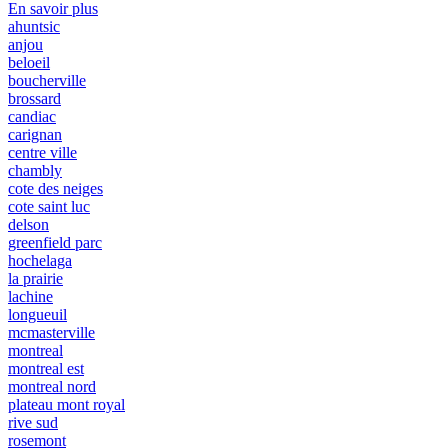
En savoir plus
ahuntsic
anjou
beloeil
boucherville
brossard
candiac
carignan
centre ville
chambly
cote des neiges
cote saint luc
delson
greenfield parc
hochelaga
la prairie
lachine
longueuil
mcmasterville
montreal
montreal est
montreal nord
plateau mont royal
rive sud
rosemont