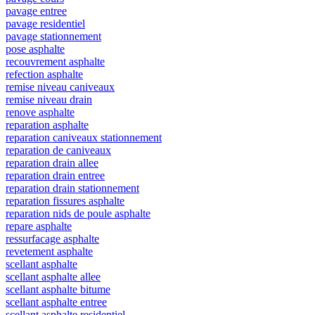
pavage entree
pavage residentiel
pavage stationnement
pose asphalte
recouvrement asphalte
refection asphalte
remise niveau caniveaux
remise niveau drain
renove asphalte
reparation asphalte
reparation caniveaux stationnement
reparation de caniveaux
reparation drain allee
reparation drain entree
reparation drain stationnement
reparation fissures asphalte
reparation nids de poule asphalte
repare asphalte
ressurfacage asphalte
revetement asphalte
scellant asphalte
scellant asphalte allee
scellant asphalte bitume
scellant asphalte entree
scellant asphalte residentiel