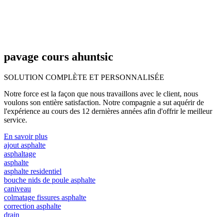
pavage cours ahuntsic
SOLUTION COMPLÈTE ET
PERSONNALISÉE
Notre force est la façon que nous travaillons avec le client, nous
voulons son entière satisfaction. Notre compagnie a sut aquérir de
l'expérience au cours des 12 dernières années afin d'offrir le meilleur
service.
En savoir plus
ajout asphalte
asphaltage
asphalte
asphalte residentiel
bouche nids de poule asphalte
caniveau
colmatage fissures asphalte
correction asphalte
drain