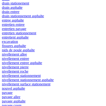
drain stationement
drain asphalte
drain entree
drain stationnement asphalte
entree asphalte
entretien entree
entretien pavage
entretien stationnement
entretient asphalte
excavation
fissures asphalte
nids de poule asphalte
nivellement allee
nivellement entree
nivellement entree asphalte
nivellement pierre
nivellement roche
nivellement stationnement
nivellement stationnement asphalte
nivellement surface stationement
nouvel asphalte
pavage
pavage allee
pavage asphalte
pavage cours