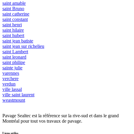
saint amable
saint Bruno
saint catherine
saint constant
saint henri
saint hilaire
saint hubert
saint jean batiste
saint jean sur richelieu
saint Lambert
saint leonard
saint philipe
sainte julie
varennes
verchere
verdun
ville lassal
ville saint laurent
weastmount
Pavage Sealtec est la référence sur la rive-sud et dans le grand
Montréal pour tout vos travaux de pavage.
Liens utiles