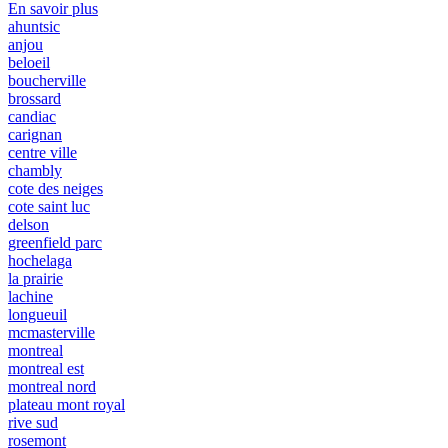
En savoir plus
ahuntsic
anjou
beloeil
boucherville
brossard
candiac
carignan
centre ville
chambly
cote des neiges
cote saint luc
delson
greenfield parc
hochelaga
la prairie
lachine
longueuil
mcmasterville
montreal
montreal est
montreal nord
plateau mont royal
rive sud
rosemont