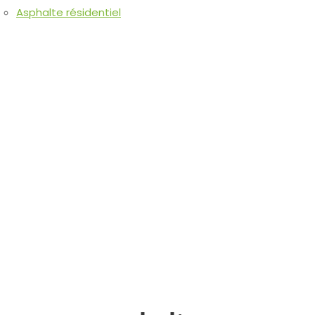
Asphalte résidentiel
Réalisations
Demande de soumission