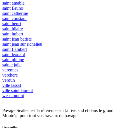
saint amable
saint Bruno
saint catherine
saint constant
saint henri
saint hilaire
saint hubert
saint jean batiste
saint jean sur richelieu
saint Lambert
saint leonard
saint philipe
sainte julie
varennes
verchere
verdun
ville lassal
ville saint laurent
weastmount
Pavage Sealtec est la référence sur la rive-sud et dans le grand
Montréal pour tout vos travaux de pavage.
Liens utiles