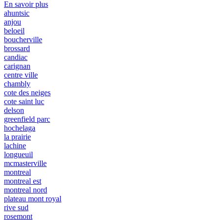
En savoir plus
ahuntsic
anjou
beloeil
boucherville
brossard
candiac
carignan
centre ville
chambly
cote des neiges
cote saint luc
delson
greenfield parc
hochelaga
la prairie
lachine
longueuil
mcmasterville
montreal
montreal est
montreal nord
plateau mont royal
rive sud
rosemont