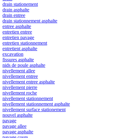
drain stationement
drain asphalte
drain entree
drain stationnement asphalte
entree asphalte
entretien entree
entretien pavage
entretien stationnement
entretient asphalte
excavation
fissures asphalte
nids de poule asphalte
nivellement allee
nivellement entree
nivellement entree asphalte
nivellement pierre
nivellement roche
nivellement stationnement
nivellement stationnement asphalte
nivellement surface stationement
nouvel asphalte
pavage
pavage allee
pavage asphalte
pavage cours