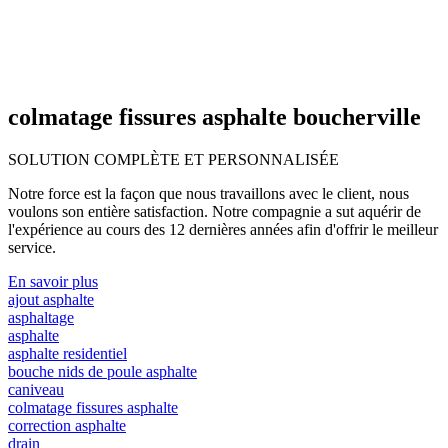
colmatage fissures asphalte boucherville
SOLUTION COMPLÈTE ET
PERSONNALISÉE
Notre force est la façon que nous travaillons avec le client, nous
voulons son entière satisfaction. Notre compagnie a sut aquérir de
l'expérience au cours des 12 dernières années afin d'offrir le meilleur
service.
En savoir plus
ajout asphalte
asphaltage
asphalte
asphalte residentiel
bouche nids de poule asphalte
caniveau
colmatage fissures asphalte
correction asphalte
drain