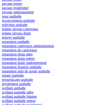
pavage entree
pavage residentiel
pavage stationnement
pose asphalte
recouvrement asphalte
refection asphalte
remise niveau caniveaux
remise niveau drain
renove asphalte
reparation asphalte
reparation caniveaux stationnement
reparation de caniveaux
reparation drain allee
reparation drain entree
reparation drain stationnement
reparation fissures asphalte
reparation nids de poule asphalte
repare asphalte
ressurfacage asphalte
revetement asphalte
scellant asphalte
scellant asphalte allee
scellant asphalte bitume
scellant asphalte entree
scellant asphalte residentiel