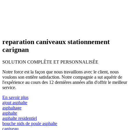
reparation caniveaux stationnement
carignan
SOLUTION COMPLÈTE ET
PERSONNALISÉE
Notre force est la façon que nous travaillons avec le client, nous
voulons son entière satisfaction. Notre compagnie a sut aquérir de
l'expérience au cours des 12 dernières années afin d'offrir le meilleur
service.
En savoir plus
ajout asphalte
asphaltage
asphalte
asphalte residentiel
bouche nids de poule asphalte
caniveau