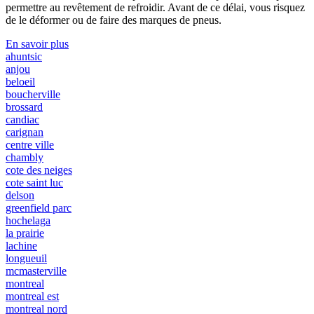
permettre au revêtement de refroidir. Avant de ce délai, vous risquez
de le déformer ou de faire des marques de pneus.
En savoir plus
ahuntsic
anjou
beloeil
boucherville
brossard
candiac
carignan
centre ville
chambly
cote des neiges
cote saint luc
delson
greenfield parc
hochelaga
la prairie
lachine
longueuil
mcmasterville
montreal
montreal est
montreal nord