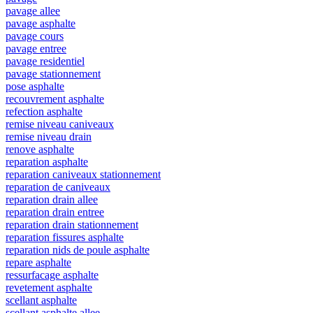
pavage allee
pavage asphalte
pavage cours
pavage entree
pavage residentiel
pavage stationnement
pose asphalte
recouvrement asphalte
refection asphalte
remise niveau caniveaux
remise niveau drain
renove asphalte
reparation asphalte
reparation caniveaux stationnement
reparation de caniveaux
reparation drain allee
reparation drain entree
reparation drain stationnement
reparation fissures asphalte
reparation nids de poule asphalte
repare asphalte
ressurfacage asphalte
revetement asphalte
scellant asphalte
scellant asphalte allee