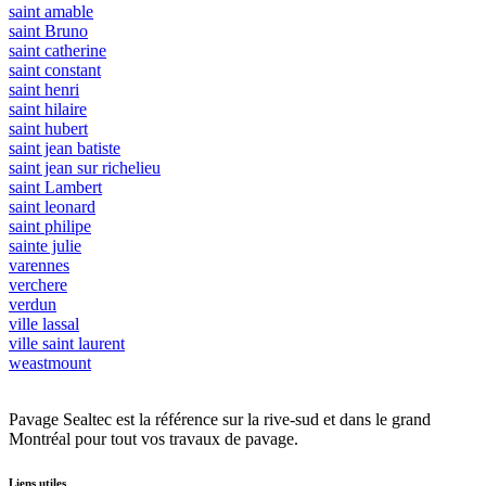
saint amable
saint Bruno
saint catherine
saint constant
saint henri
saint hilaire
saint hubert
saint jean batiste
saint jean sur richelieu
saint Lambert
saint leonard
saint philipe
sainte julie
varennes
verchere
verdun
ville lassal
ville saint laurent
weastmount
Pavage Sealtec est la référence sur la rive-sud et dans le grand
Montréal pour tout vos travaux de pavage.
Liens utiles