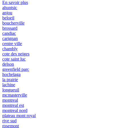
En savoir plus
ahuntsic
anjou
beloeil
boucherville
brossard
candiac
carignan
centre ville
chambly
cote des neiges
cote saint luc
delson
greenfield parc
hochelaga
la prairie
lachine
longueuil
mcmasterville
montreal
montreal est
montreal nord
plateau mont royal
rive sud
rosemont