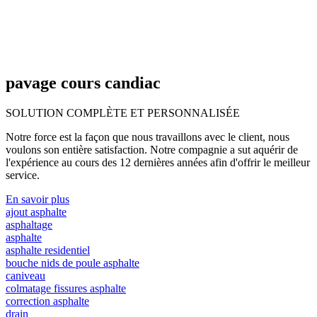
pavage cours candiac
SOLUTION COMPLÈTE ET
PERSONNALISÉE
Notre force est la façon que nous travaillons avec le client, nous
voulons son entière satisfaction. Notre compagnie a sut aquérir de
l'expérience au cours des 12 dernières années afin d'offrir le meilleur
service.
En savoir plus
ajout asphalte
asphaltage
asphalte
asphalte residentiel
bouche nids de poule asphalte
caniveau
colmatage fissures asphalte
correction asphalte
drain