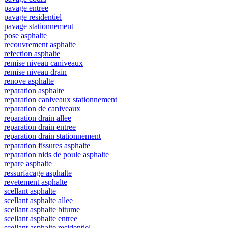
pavage entree
pavage residentiel
pavage stationnement
pose asphalte
recouvrement asphalte
refection asphalte
remise niveau caniveaux
remise niveau drain
renove asphalte
reparation asphalte
reparation caniveaux stationnement
reparation de caniveaux
reparation drain allee
reparation drain entree
reparation drain stationnement
reparation fissures asphalte
reparation nids de poule asphalte
repare asphalte
ressurfacage asphalte
revetement asphalte
scellant asphalte
scellant asphalte allee
scellant asphalte bitume
scellant asphalte entree
scellant asphalte residentiel