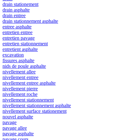
drain stationement
drain asphalte
drain entree
drain stationnement asphalte
entree asphalte
entretien entree
entretien pavage
entretien stationnement
entretient asphalte
excavation
fissures asphalte
nids de poule asphalte
nivellement allee
nivellement entree
nivellement entree asphalte
nivellement pierre
nivellement roche
nivellement stationnement
nivellement stationnement asphalte
nivellement surface stationement
nouvel asphalte
pavage
pavage allee
pavage asphalte
pavage cours